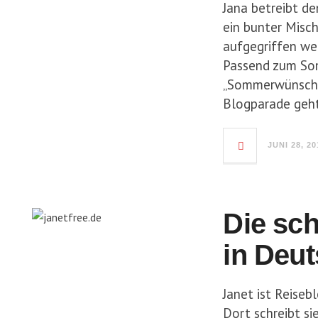
Jana betreibt de
ein bunter Misc
aufgegriffen we
Passend zum So
„Sommerwünsche,
Blogparade geh
JUNI 28, 20
Die sc
in Deu
Janet ist Reiseb
Dort schreibt si