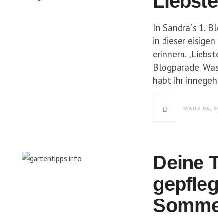
Liebst
In Sandra´s 1. 
in dieser eisig
erinnern. „Liebs
Blogparade. Was
habt ihr innege
MÄRZ 05, 2
Deine T
gepfle
Somme