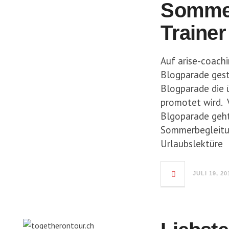
Sommer
Trainer
Auf arise-coach
Blogparade gesta
Blogparade die 
promotet wird. V
Blgoparade geht
Sommerbegleitun
Urlaubslektüre
JULI 19, 20