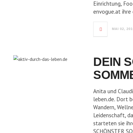
Einrichtung, Fo
envogue.at ihre
MAI 02, 201
DEIN 
SOMM
Anita und Claud
leben.de. Dort 
Wandern, Wellne
Leidenschaft, d
starteten sie i
SCHÖNSTER SO