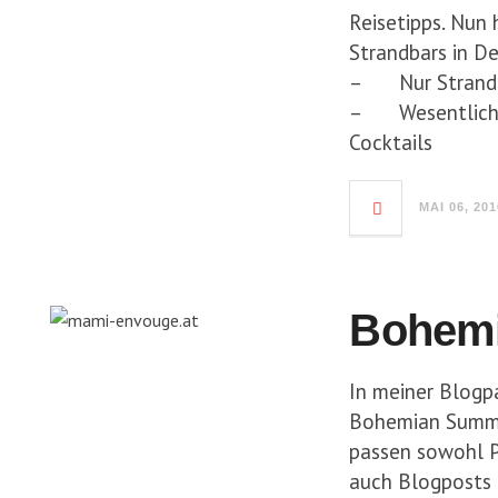
Reisetipps. Nun 
Strandbars in De
– Nur Strandbar
– Wesentlich si
Cocktails
MAI 06, 201
Bohem
In meiner Blogp
Bohemian Summer
passen sowohl P
auch Blogposts