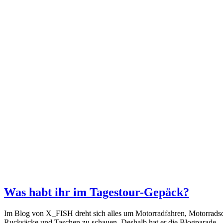
Was habt ihr im Tagestour-Gepäck?
Im Blog von X_FISH dreht sich alles um Motorradfahren, Motorradsch
Rucksäcke und Taschen zu schauen. Deshalb hat er die Blogparade