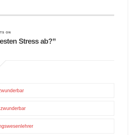
TS ON
esten Stress ab?”
nzwunderbar
anzwunderbar
ungswesenlehrer