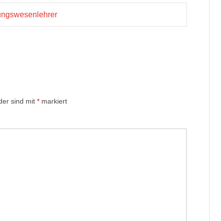
nungswesenlehrer
der sind mit
*
markiert